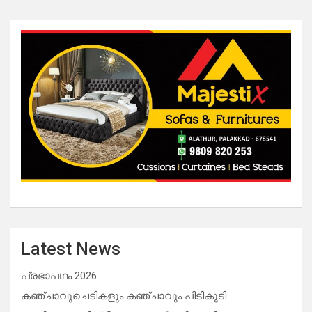
Latest News
പ്രഭാപഥം 2026
കഞ്ചാവുചെടികളും കഞ്ചാവും പിടികൂടി