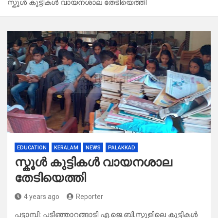
സ്കൂൾ കുട്ടികൾ വായനശാല തേടിയെത്തി
EDUCATION
KERALAM
NEWS
PALAKKAD
സ്കൂൾ കുട്ടികൾ വായനശാല
തേടിയെത്തി
4 years ago
Reporter
പട്ടാമ്പി: പടിഞ്ഞാറങ്ങാടി എ.ജെ.ബി.സ്കൂളിലെ കുട്ടികൾ