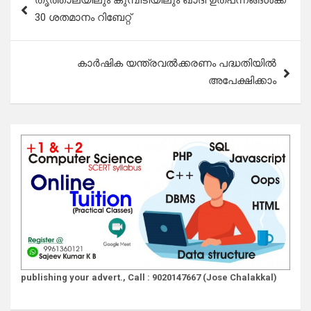
തൃത്താലയിലും കുമ്പിടിയിലും ഖാദി ഉത്പന്നങ്ങൾക്ക്
navigation
30 ശതമാനം റിബേറ്റ്
കാർഷിക യന്ത്രവൽക്കരണം പദ്ധതിയിൽ
അപേക്ഷിക്കാം
publishing your advert., Call : 9020147667 (Jose Chalakkal)