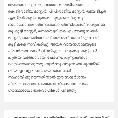
അക്ഷരങ്ങളെ തേടി വായനശാലയിലെത്തി.
കെ.ജി.രാജീവ് മാസ്റ്റർ, പി.പി.രാജീവ് മാസ്റ്റർ, രമ്യ ടീച്ചർ
എന്നിവർ കുട്ടികളോടൊപ്പമുണ്ടായിരുന്നു.
ജ്ഞാനോദയം ഗ്രന്ഥശാലാ പ്രസിഡൻറ് സി.മുഹമ്മ
തു കുട്ടി മാസ്റ്റർ, സെക്രട്ടറി കെ.എം.അബൂബക്കർ
മാസ്റ്റർ, ലൈബ്രേറിയൻ മുഹമ്മദ് റാഷിദ് എന്നിവർ
കുട്ടികളെ സ്വീകരിച്ചു. അവർ വായനശാലയുടെ
പ്രവർത്തനങ്ങൾ വിവരിച്ചു കൊടുത്തു. കുട്ടികൾ
പുതിയ വരിക്കാരായി ചേർന്നു, പുസ്തകങ്ങൾ
വായിക്കാനെടുത്തു. വളർന്നു വരുന്ന തലമുറയ്ക്ക്
വായിച്ചു വളരാൻ വായനശാലകൾ
സഹായിക്കുമെന്നതിനാൽ ഈ സന്ദർശനം
പ്രോത്സാഹജനകമാണെന്ന് ജ്ഞാനോദയം
ഗ്രന്ഥശാലാ ഭാരവാഹികൾ പറഞ്ഞു.
Post