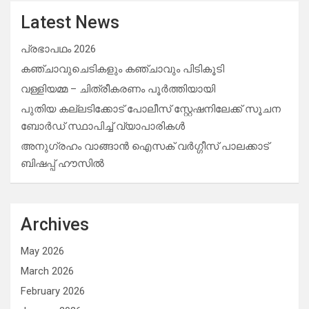
Latest News
പ്രഭാപഥം 2026
കഞ്ചാവുചെടികളും കഞ്ചാവും പിടികൂടി
വള്ളിയമ്മ – ചിത്രീകരണം പൂർത്തിയായി
പുതിയ കല്ലടിക്കോട് പോലീസ് സ്റ്റേഷനിലേക്ക് സൂചന
ബോർഡ് സ്ഥാപിച്ച് വ്യാപാരികൾ
അനുഗ്രഹം വാങ്ങാൻ ഐസക് വര്‍ഗ്ഗീസ് പാലക്കാട്
ബിഷപ്പ് ഹൗസില്‍
Archives
May 2026
March 2026
February 2026