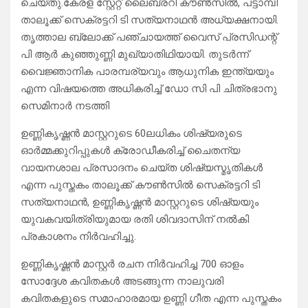
ചെയ്തു.കേരള സ്റ്റേറ്റ് ലൈബ്രറി കൗൺസിൽ, പട്ടാമ്പി
താലൂക്ക് സെക്രട്ടറി ടി സത്യനാഥൻ അധ്യക്ഷനായി.
തൃത്താല ബ്ലോക്ക് പഞ്ചായത്ത് വൈസ് പ്രസിഡന്റ്
പി ആർ കുഞ്ഞുണ്ണി മുഖ്യാതിഥിയായി. തുടർന്ന്
വൈജ്ഞാനിക പാരമ്പര്യവും ആധുനിക ഇന്ത്യയും
എന്ന വിഷയത്തെ അധികരിച്ച് ഡോ സി പി ചിത്രഭാനു
സെമിനാർ നടത്തി
ഉണ്ണികൃഷ്ണൻ മാസ്റ്ററുടെ 60ലധികം ശിഷ്യരുടെ
ഓർമ്മക്കുറിപ്പുകൾ ക്രോഡീകരിച്ച് ചൈതന്യ
വായനശാല പ്രസാദനം ചെയ്ത ശിഷ്യസ്മൃതികൾ
എന്ന പുസ്തകം താലൂക്ക് കൗൺസിൽ സെക്രട്ടറി ടി
സത്യനാഥൻ, ഉണ്ണികൃഷ്ണൻ മാസ്റ്ററുടെ ശിഷ്യയും
യുവകവയിത്രിയുമായ രതി ശിവദാസിന് നൽകി
പ്രകാശനം നിർവഹിച്ചു.
ഉണ്ണികൃഷ്ണൻ മാസ്റ്റർ രചന നിർവഹിച്ച 700 ഓളം
സോദ്ദേശ കവിതകൾ അടങ്ങുന്ന നാലുവരി
കവിതകളുടെ സമാഹാരമായ ഉണ്ണി ഗീത എന്ന പുസ്തകം