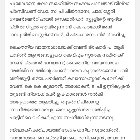
പുരോഗമന കലാ സാഹിത്യ സംഘം പാലക്കാട് ജില്ലാ
പ്രസിഡണ്ട് ഡോ. സി പി ചിത്രഭാനു, ചാലിശ്ശേരി
ഗവൺമെൻറ് ഹയർ സെക്കൻഡറി സ്കൂളിന്റെ ആദ്യ
പ്രിൻസിപ്പൽ ആയിരുന്ന ബി കെ പരമേശ്വരൻ
നമ്പൂതിരി മാസ്റ്റർക്ക് നൽകി പ്രകാശനം നിർവ്വഹിച്ചു.
ചൈതന്യ വായനശാലയ്ക്ക് വേണ്ടി ട്രഷറർ പി ആർ
ചന്ദ്രൻ ആറങ്ങോട്ടുകര കെവിഎം സ്മാരക സമിതിക്ക്
വേണ്ടി ട്രഷറർ ദേവദാസ്, ചൈതന്യ വായനശാല
അതിജീവനത്തിന്റെ പെൺവായന കൂട്ടായ്മയ്ക്ക് വേണ്ടി
ശ്രീക്കുട്ടി, രമ്യ, പൗർണമി കലാസാംസ്കാരിക വേദിക്ക്
വേണ്ടി കെ കെ കുമാരൻ, അശോകൻ, ടി പി ഉണ്ണികൃഷ്ണൻ
തുടങ്ങി നിരവധിപേർ ഉപഹാരങ്ങൾ നൽകി
അദ്ദേഹത്തെ ആദരിച്ചു. തുടർന്ന് പ്രശസ്ത
സംഗീതജ്ഞനായ ഇ ജയകൃഷ്ണൻ അവതരിപ്പിച്ച
പാട്ടിൻറെ വഴികൾ എന്ന സംഗീതവിരുന്ന് നടന്നു.
ബ്ലോക്ക് പഞ്ചായത്ത്‌ അംഗം ധന്യ സുരേന്ദ്രൻ ,
വായനശാല സെക്രട്ടറി ഇ.കെ. മണികണ്ഠൻ , ഡോ. ഇ