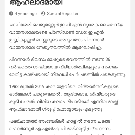
ആഹ്ലാദമായി
4 years ago
Special Reporter
ചാലിശേരി പെരുമണ്ണൂർ ഇ പി എൻ സ്മാരക ചൈതന്യ
വായനശാലയുടെ പ്രസിഡണ്ട് ഡോ: ഇ എൻ
ഉണ്ണികൃഷ്ണൻ മാസ്റ്ററുടെ അറുപതാം പിറന്നാൾ
വായനശാല നേതൃത്വത്തിൽ ആഘോഷിച്ചു.
പിറന്നാൾ ദിവസം മാഷുടെ ഭവനത്തിൽ നടന്ന 36
വർഷത്തെ ശിഷ്യരായ വിദ്യാർത്ഥികളുടെ സംഗമം
വേറിട്ട കാഴ്ചയായി നിരവധി പേർ ചടങ്ങിൽ പങ്കെടുത്തു.
1983 മുതൽ 2019 കാലയളവിലെ വിദ്യാർത്ഥികളുടെ
ഓർമ്മകൾ പങ്കുവെക്കൽ , ആദ്യകാല ശിഷ്യരുടെ
കൂടി ചേരൽ, വിവിധ കലാപരിപാടികൾ എന്നിവ മാഷ്ക്ക്
ആഹ്ലാദമായി ഗ്രൂപ്പ് ഫോട്ടോയും എടുത്തു
പഞ്ചായത്ത് അംബേദ്കർ ഹാളിൽ നടന്ന ചടങ്ങ്
ഷൊർണൂർ എംഎൽഎ .പി മമ്മിക്കുട്ടി ഉദ്ഘാടനം