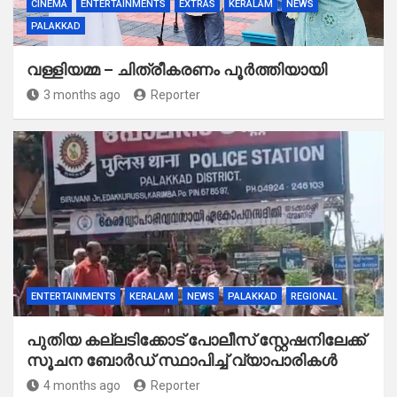
CINEMA
ENTERTAINMENTS
EXTRAS
KERALAM
NEWS
PALAKKAD
വള്ളിയമ്മ – ചിത്രീകരണം പൂർത്തിയായി
3 months ago
Reporter
ENTERTAINMENTS
KERALAM
NEWS
PALAKKAD
REGIONAL
പുതിയ കല്ലടിക്കോട് പോലീസ് സ്റ്റേഷനിലേക്ക്
സൂചന ബോർഡ് സ്ഥാപിച്ച് വ്യാപാരികൾ
4 months ago
Reporter