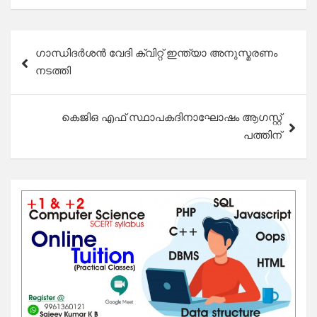
Post
ഗാന്ധിദർശൻ വേദി ക്വിറ്റ് ഇന്ത്യാ അനുസ്മരണം
navigation
നടത്തി
കെജിഒ എഫ് സ്ഥാപകദിനാഘോഷം ആഗസ്റ്റ്
പത്തിന്