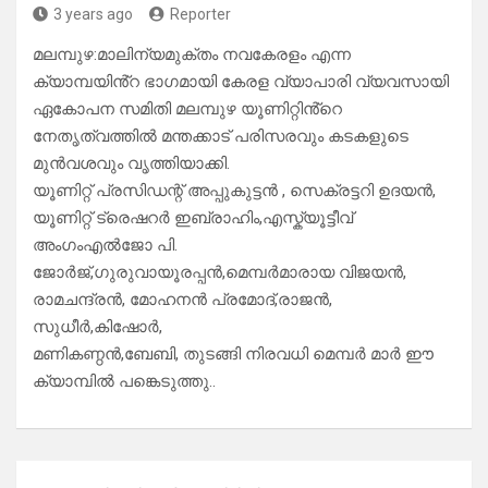
3 years ago
Reporter
മലമ്പുഴ:മാലിന്യമുക്തം നവകേരളം എന്ന
ക്യാമ്പയിൻ്റ ഭാഗമായി കേരള വ്യാപാരി വ്യവസായി
ഏകോപന സമിതി മലമ്പുഴ യൂണിറ്റിൻ്റെ
നേതൃത്വത്തിൽ മന്തക്കാട് പരിസരവും കടകളുടെ
മുൻവശവും വൃത്തിയാക്കി.
യൂണിറ്റ് പ്രസിഡന്റ് അപ്പുകുട്ടൻ , സെക്രട്ടറി ഉദയൻ,
യൂണിറ്റ് ട്രെഷറർ ഇബ്രാഹിം,എസ്ക്യൂട്ടീവ്
അംഗംഎൽജോ പി.
ജോർജ്,ഗുരുവായൂരപ്പൻ,മെമ്പർമാരായ വിജയൻ,
രാമചന്ദ്രൻ, മോഹനൻ പ്രമോദ്,രാജൻ,
സുധീർ,കിഷോർ,
മണികണ്ഠൻ,ബേബി, തുടങ്ങി നിരവധി മെമ്പർ മാർ ഈ
ക്യാമ്പിൽ പങ്കെടുത്തു..
Post