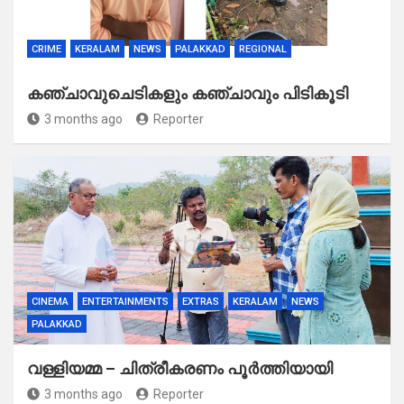
CRIME
KERALAM
NEWS
PALAKKAD
REGIONAL
കഞ്ചാവുചെടികളും കഞ്ചാവും പിടികൂടി
3 months ago
Reporter
CINEMA
ENTERTAINMENTS
EXTRAS
KERALAM
NEWS
PALAKKAD
വള്ളിയമ്മ – ചിത്രീകരണം പൂർത്തിയായി
3 months ago
Reporter