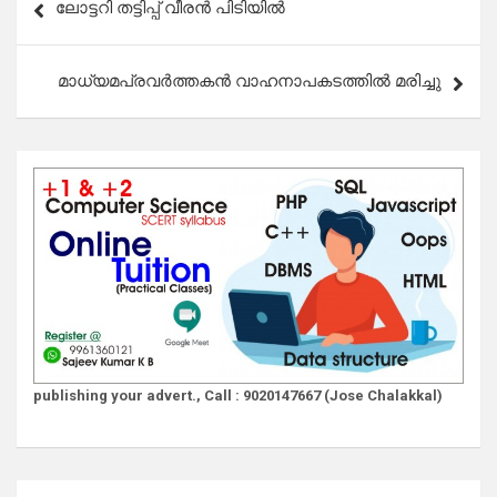
ലോട്ടറി തട്ടിപ്പ് വീരൻ പിടിയിൽ
navigation
മാധ്യമപ്രവർത്തകൻ വാഹനാപകടത്തിൽ മരിച്ചു
publishing your advert., Call : 9020147667 (Jose Chalakkal)