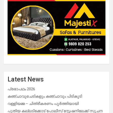
Latest News
പ്രഭാപഥം 2026
കഞ്ചാവുചെടികളും കഞ്ചാവും പിടികൂടി
വള്ളിയമ്മ – ചിത്രീകരണം പൂർത്തിയായി
പുതിയ കല്ലടിക്കോട് പോലീസ് സ്റ്റേഷനിലേക്ക് സൂചന