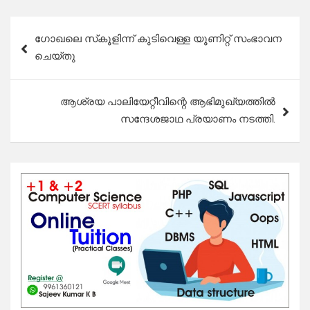
Post
ഗോഖലെ സ്‌കൂളിന്ന് കുടിവെള്ള യൂണിറ്റ് സംഭാവന
navigation
ചെയ്തു
ആശ്രയ പാലിയേറ്റീവിന്റെ ആഭിമുഖ്യത്തിൽ
സന്ദേശജാഥ പ്രയാണം നടത്തി.