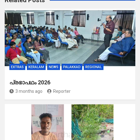
Related Posts
EXTRAS
KERALAM
NEWS
PALAKKAD
REGIONAL
പ്രഭാപഥം 2026
3 months ago
Reporter