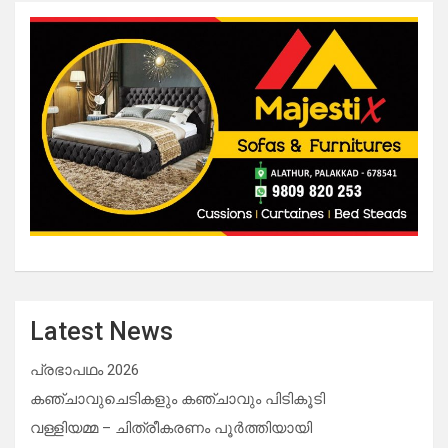
Latest News
പ്രഭാപഥം 2026
കഞ്ചാവുചെടികളും കഞ്ചാവും പിടികൂടി
വള്ളിയമ്മ – ചിത്രീകരണം പൂർത്തിയായി