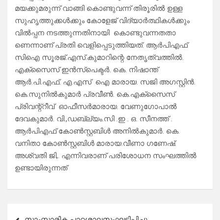
മയക്കുമരുന്ന് വാങ്ങി കൊണ്ടുവന്ന് തിരൂരിൽ ഉള്ള
സുഹൃത്തുക്കൾക്കും കോളേജ് വിദ്യാർത്ഥികൾക്കും
വിൽപ്പന നടത്തുന്നതിനായി കൊണ്ടുവന്നതതാ
ണെന്നാണ് പ്രതി വെളിപ്പെടുത്തിയത്. ആർപിഎഫ്
സിഐ സൂരജ്.എസ്.കുമാറിന്റെ നേതൃത്വത്തിൽ.
എക്സൈസ് ഇൻസ്പെക്ടർ. കെ. നിഷാന്ത്
ആർ.പി.എഫ്. എ.എസ് ഐ മാരായ. സജി അഗസ്റ്റിൻ.
കെ.സുനിൽകുമാർ പ്രവീൺ. കെ.എക്സൈസ്
പ്രിവന്റ്റീവ് ഓഫീസർമാരായ. വേണുഗോപാൽ
ദേവകുമാർ. വി.,ഡബ്ല്യം.സി .ഇ . ഒ. സീനത്ത് .
ആർപിഎഫ് കോൺസ്റ്റബിൾ അനിൽകുമാർ. കെ.
വനിതാ കോൺസ്റ്റബിൾ മാരായ.വീണാ ഗണേഷ്.
അശ്വതി ജി,. എന്നിവരാണ് പരിശോധന സംഘത്തിൽ
ഉണ്ടായിരുന്നത്
Post
സാംസ്കാരിക പാഠശാലസംഘടിപ്പിച്ചു.