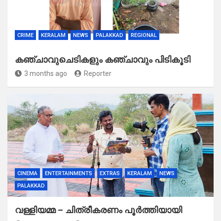
CRIME
KERALAM
NEWS
PALAKKAD
REGIONAL
കഞ്ചാവുചെടികളും കഞ്ചാവും പിടികൂടി
3 months ago
Reporter
CINEMA
ENTERTAINMENTS
EXTRAS
KERALAM
NEWS
PALAKKAD
വള്ളിയമ്മ – ചിത്രീകരണം പൂർത്തിയായി