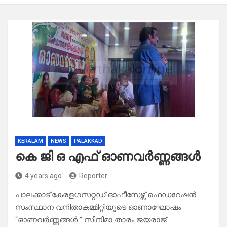
KERALAM
NEWS
PALAKKAD
കെ ജി ഒ എഫ് ഓണവർണ്ണങ്ങൾ
4 years ago
Reporter
പാലക്കാട്:കേരളഗസറ്റഡ് ഓഫീസേഴ്സ് ഫെഡറേഷൻ
സംസ്ഥാന വനിതാകമ്മിറ്റിയുടെ ഓണാഘോഷം
“ഓണവർണ്ണങ്ങൾ ” സിനിമാ താരം ജയരാജ്