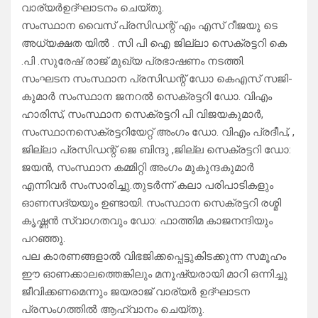
വാര്യർഉദ്ഘാടനം ചെയ്തു.
സംസ്ഥാന വൈസ് പ്രസിഡന്റ് എം എസ് റീജയു ടെ
അധ്യക്ഷത യിൽ . സി പി ഐ ജില്ലാ സെക്രട്ടറി കെ
.പി .സുരേഷ് രാജ് മുഖ്യ പ്രഭാഷണം നടത്തി.
സംഘടന സംസ്ഥാന പ്രസി­ഡന്റ് ഡോ കെഎസ് സജി­
കുമാർ സംസ്ഥാന ജനറൽ സെക്രട്ടറി ഡോ. വിഎം
ഹാരിസ്, സംസ്ഥാ­ന സെക്രട്ടറി പി വിജയകുമാർ,
സംസ്ഥാനസെക്രട്ടറിയേറ്റ് അംഗം ഡോ. വിഎം പ്രദീപ്, ,
ജില്ലാ പ്രസിഡന്റ് ജെ ബിന്ദു ,ജില്ല സെക്രട്ടറി ഡോ:
ജയൻ, സംസ്ഥാന കമ്മിറ്റി അംഗം മുകുന്ദകുമാർ
എന്നിവർ സംസാരിച്ചു.തുടർന്ന് കലാ പരിപാടികളും
ഓണസദ്യയും ഉണ്ടായി. സംസ്ഥാന സെക്രട്ടറി രശ്മി
കൃഷ്ണൻ സ്വാഗതവും ഡോ: ഫാത്തിമ കാജനന്ദിയും
പറഞ്ഞു.
പല കാരണങ്ങളാൽ വിഭജിക്കപ്പെട്ടുകിടക്കുന്ന സമൂഹം
ഈ ഓണക്കാലത്തെങ്കിലും മനൂഷ്യരായി മാറി ഒന്നിച്ചു
ജീവിക്കണമെന്നും ജയരാജ് വാര്യർ ഉദ്ഘാടന
പ്രസംഗത്തിൽ ആഹ്വാനം ചെയ്തു.