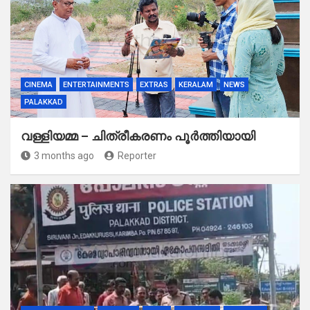
CINEMA
ENTERTAINMENTS
EXTRAS
KERALAM
NEWS
PALAKKAD
വള്ളിയമ്മ – ചിത്രീകരണം പൂർത്തിയായി
3 months ago
Reporter