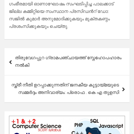
ഗംഭീരമായി ഓണാഘോഷം സംഘടിപ്പിച്ച പാലക്കാട്‌
ജില്ല കമ്മിറ്റിയെ സംസ്ഥാന പ്രസിഡൻറ് ഡോ:
സജിൽ കുമാർ അനുമോദിക്കുകയും മുക്തകണ്ഠം
പ്രശംസിക്കുകയും ചെയ്തു.
Post
തിരുവേഗപ്പുറ ഗ്രാമപഞ്ചായത്ത് സ്നേഹോപഹാരം
navigation
നൽകി
സ്ത്രീ നീതി ഉറപ്പാക്കുന്നതിന് ജനകീയ കൂട്ടായ്മയുടെ
സമ്മർദ്ദം അനിവാര്യം: പ്രൊഫ . കെ എ തുളസി