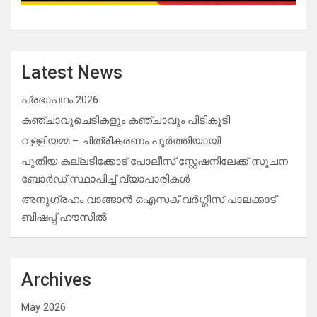
Latest News
പ്രഭാപഥം 2026
കഞ്ചാവുചെടികളും കഞ്ചാവും പിടികൂടി
വള്ളിയമ്മ – ചിത്രീകരണം പൂർത്തിയായി
പുതിയ കല്ലടിക്കോട് പോലീസ് സ്റ്റേഷനിലേക്ക് സൂചന
ബോർഡ് സ്ഥാപിച്ച് വ്യാപാരികൾ
അനുഗ്രഹം വാങ്ങാൻ ഐസക് വര്‍ഗ്ഗീസ് പാലക്കാട്
ബിഷപ്പ് ഹൗസില്‍
Archives
May 2026