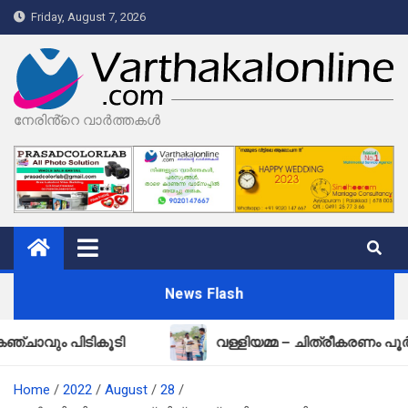
Skip
Friday, August 7, 2026
to
content
നേരിൻ്റെ വാർത്തകൾ
News Flash
പിടികൂടി
വള്ളിയമ്മ – ചിത്രീകരണം പൂർത്തിയായ
Home
2022
August
28