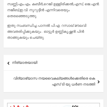
സണ്ണി,എം.എം. കബീർ,റെജി ഉള്ളിരിക്കൽ,എസ്, ജെ.എൻ.
നജീബ്,ഇ.വി. നൂറുദ്ദീൻ എന്നിവരെയും
തെരഞ്ഞെടുത്തു.
ഇതു സംബന്ധിച്ച പാനൽ പി.എ. റസാഖ് മൗലവി
അവതരിപ്പിക്കുകയും . ഓട്ടൂർ ഉണ്ണികൃഷ്ണൻ പിൻ
താങ്ങുകയും ചെയ്തു.
Post
നിര്യാതയായി
navigation
വിദ്യാഭ്യാസ നയവൈകല്യങ്ങൾക്കെതിരെ കെ
എസ് ടി യു ധർണ നടത്തി