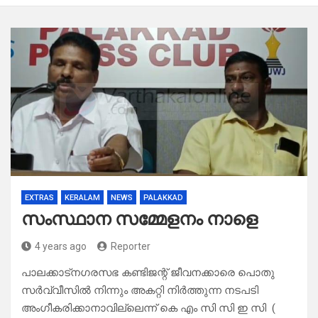
EXTRAS
KERALAM
NEWS
PALAKKAD
സംസ്ഥാന സമ്മേളനം നാളെ
4 years ago
Reporter
പാലക്കാട്നഗരസഭ കണ്ടിജന്റ് ജീവനക്കാരെ പൊതു
സർവ്വീസിൽ നിന്നും അകറ്റി നിർത്തുന്ന നടപടി
അംഗീകരിക്കാനാവില്ലെന്ന് കെ എം സി സി ഇ സി (