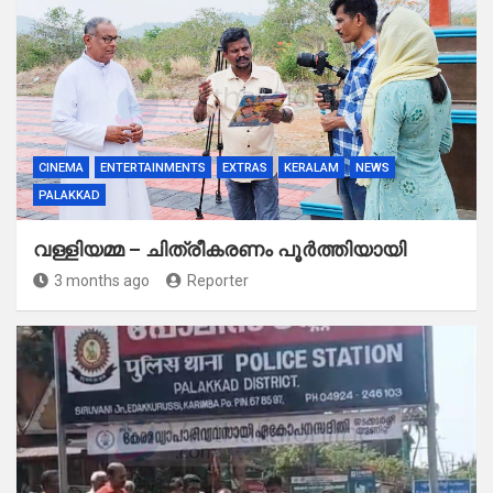
CINEMA
ENTERTAINMENTS
EXTRAS
KERALAM
NEWS
PALAKKAD
വള്ളിയമ്മ – ചിത്രീകരണം പൂർത്തിയായി
3 months ago
Reporter