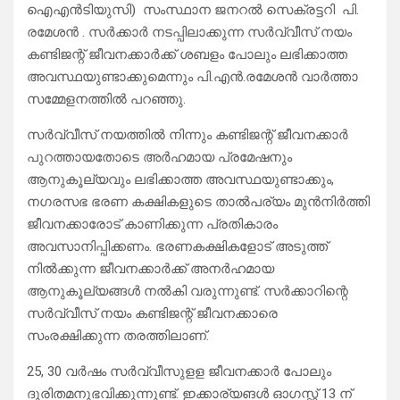
ഐഎൻടിയുസി) സംസ്ഥാന ജനറൽ സെക്രട്ടറി പി.
രമേശൻ . സർക്കാർ നടപ്പിലാക്കുന്ന സർവ്വീസ് നയം
കണ്ടിജന്റ് ജീവനക്കാർക്ക് ശബളം പോലും ലഭിക്കാത്ത
അവസ്ഥയുണ്ടാക്കുമെന്നും പി.എൻ.രമേശൻ വാർത്താ
സമ്മേളനത്തിൽ പറഞ്ഞു.
സർവ്വീസ് നയത്തിൽ നിന്നും കണ്ടിജന്റ് ജീവനക്കാർ
പുറത്തായതോടെ അർഹമായ പ്രമേഷനും
ആനുകൂല്യവും ലഭിക്കാത്ത അവസ്ഥയുണ്ടാക്കും,
നഗരസഭ ഭരണ കക്ഷികളുടെ താൽപര്യം മുൻനിർത്തി
ജീവനക്കാരോട് കാണിക്കുന്ന പ്രതികാരം
അവസാനിപ്പിക്കണം. ഭരണകക്ഷികളോട് അടുത്ത്
നിൽക്കുന്ന ജീവനക്കാർക്ക് അനർഹമായ
ആനുകൂല്യങ്ങൾ നൽകി വരുന്നുണ്ട്. സർക്കാറിന്റെ
സർവ്വീസ് നയം കണ്ടിജന്റ് ജീവനക്കാരെ
സംരക്ഷിക്കുന്ന തരത്തിലാണ്.
25, 30 വർഷം സർവ്വീസുളള ജീവനക്കാർ പോലും
ദുരിതമനുഭവിക്കുന്നുണ്ട്. ഇക്കാര്യങൾ ഓഗസ്റ്റ് 13 ന്