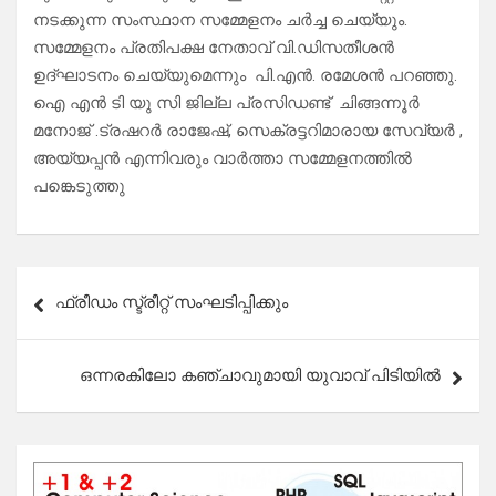
നടക്കുന്ന സംസ്ഥാന സമ്മേളനം ചർച്ച ചെയ്യും.
സമ്മേളനം പ്രതിപക്ഷ നേതാവ് വി.ഡിസതീശൻ
ഉദ്ഘാടനം ചെയ്യുമെന്നും പി.എൻ. രമേശൻ പറഞ്ഞു.
ഐ എൻ ടി യു സി ജില്ല പ്രസിഡണ്ട് ചിങ്ങന്നൂർ
മനോജ് .ട്രഷറർ രാജേഷ്, സെക്രട്ടറിമാരായ സേവ്യർ ,
അയ്യപ്പൻ എന്നിവരും വാർത്താ സമ്മേളനത്തിൽ
പങ്കെടുത്തു
Post
ഫ്രീഡം സ്ട്രീറ്റ് സംഘടിപ്പിക്കും
navigation
ഒന്നരകിലോ കഞ്ചാവുമായി യുവാവ് പിടിയിൽ