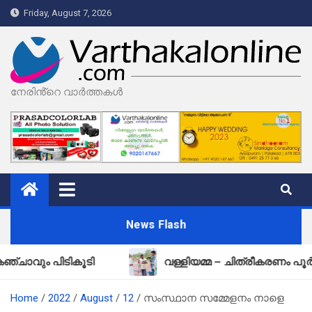
Skip
Friday, August 7, 2026
to
content
നേരിൻ്റെ വാർത്തകൾ
News Flash
പിടികൂടി
വള്ളിയമ്മ – ചിത്രീകരണം പൂർത്തിയായ
Home
2022
August
12
സംസ്ഥാന സമ്മേളനം നാളെ