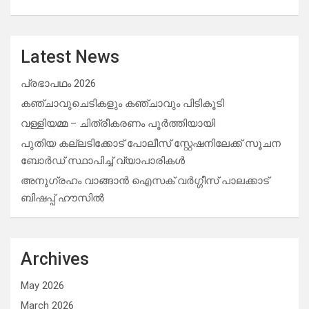
Latest News
പ്രഭാപഥം 2026
കഞ്ചാവുചെടികളും കഞ്ചാവും പിടികൂടി
വള്ളിയമ്മ – ചിത്രീകരണം പൂർത്തിയായി
പുതിയ കല്ലടിക്കോട് പോലീസ് സ്റ്റേഷനിലേക്ക് സൂചന
ബോർഡ് സ്ഥാപിച്ച് വ്യാപാരികൾ
അനുഗ്രഹം വാങ്ങാൻ ഐസക് വര്‍ഗ്ഗീസ് പാലക്കാട്
ബിഷപ്പ് ഹൗസില്‍
Archives
May 2026
March 2026