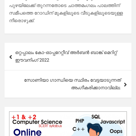
പുഴയിലേക്ക് തുറന്നതോടെ ചാത്തമംഗലം പാലത്തിന്
സമീപത്തെ റോഡിന് മുകളിലൂടെ വീടുകളിലൂടെയുള്ള
നീരൊഴുക്ക്.
Post
ഒറ്റപ്പാലം കോ-ഓപ്പറേറ്റീവ് അർബൻ ബാങ്ക് മെറിറ്റ്
navigation
ഈവനിംഗ് 2022
സോണിയാ ഗാന്ധിയെ സ്ഥിരം വേട്ടയാടുന്നത്
അംഗീകരിക്കാനാവില്ല.