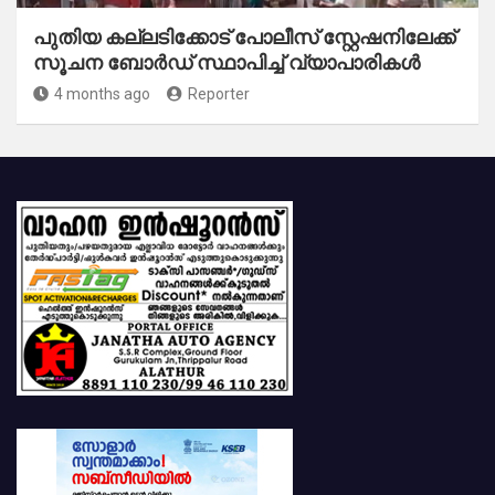
പുതിയ കല്ലടിക്കോട് പോലീസ് സ്റ്റേഷനിലേക്ക്
സൂചന ബോർഡ് സ്ഥാപിച്ച് വ്യാപാരികൾ
4 months ago
Reporter